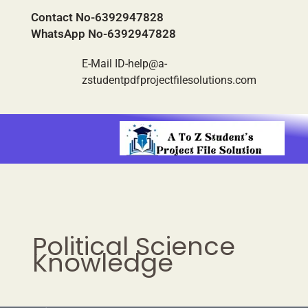
Skip
C
Contact No-6392947828
to
a
WhatsApp No-6392947828
content
t
E-Mail ID-help@a-
e
zstudentpdfprojectfilesolutions.com
g
o
r
i
e
s
Political Science
Knowledge