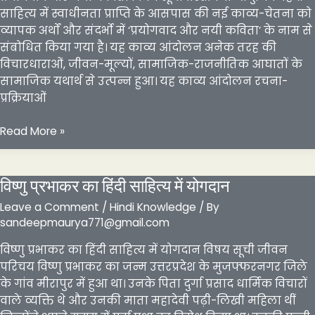
साहित्य
साहित्य में स्वाधीनता प्राप्ति के आसपास की नई काव्य-चेतना को
में
व्यापक अर्थों और संदर्भो में ‘प्रयोगवाद और नयी कविता’ के नाम से
योगदान
संबोधित किया गया है। यह काव्य आंदोलन अनेक तरह की
विचारधाराओं, जीवन-मूल्यों, सामाजिक-राजनीतिक आघातों के
सामाजिक यथार्थ से उत्पन्न हुआ। यह काव्य आंदोलन रचना-
प्रक्रियाओं
प्रयोगवाद
Read More »
और
नयी
कविता
विष्णु प्रभाकर का हिंदी साहित्य में योगदान
Leave a Comment
/
Hindi Knowledge
/ By
sandeepmaurya771@gmail.com
विष्णु प्रभाकर का हिंदी साहित्य में योगदान विषय सूची जीवन
परिचय विष्णु प्रभाकर का जन्म उत्तरप्रदेश के मुजफ्फरनगर जिले
के गांव मीरापुर में हुआ था। उनके पिता दुर्गा प्रसाद धार्मिक विचारों
वाले व्यक्ति थे और उनकी माता महादेवी पढ़ी-लिखी महिला थीं