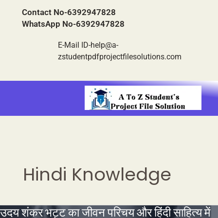
Skip
C
Contact No-6392947828
to
a
WhatsApp No-6392947828
content
t
E-Mail ID-help@a-
e
zstudentpdfprojectfilesolutions.com
g
o
r
i
e
s
Hindi Knowledge
उदय शंकर भट्ट का जीवन परिचय और हिंदी साहित्य में